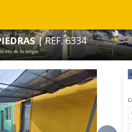
PIEDRAS
| REF. 6334
00 mts de Av Artigas
A
C